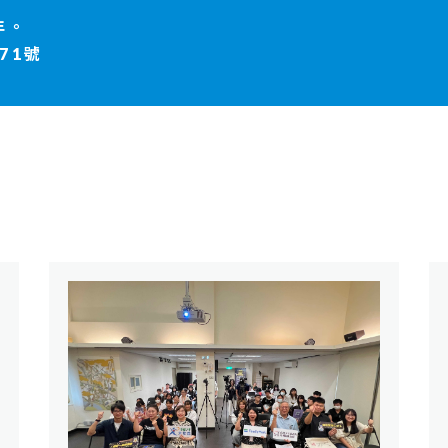
年。
71號