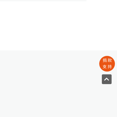
期二)10：30～11：30地點：新北
市漾青春基地（新北市永和區中正路
666巷66號）出席致詞人員（依照發
言順序）：王世欽（台灣少年權益與
福利促進聯盟理事長）黃敏淳（全家
便利商店公共事務暨品牌溝通室資深
捐款
支持