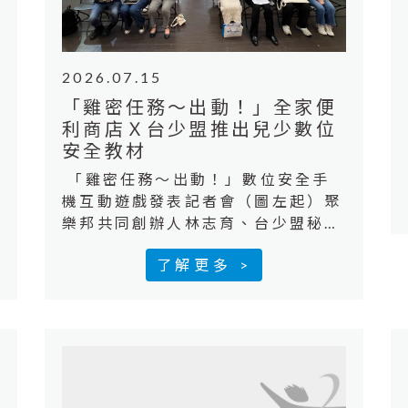
2026.07.15
「雞密任務～出動！」全家便
利商店Ｘ台少盟推出兒少數位
安全教材
「雞密任務～出動！」數位安全手
機互動遊戲發表記者會（圖左起）聚
樂邦共同創辦人林志育、台少盟秘書
長張祐嘉、監察院國家人權委員會暨
了解更多 >
逆風計畫創辦人葉大華、全家便利商
店公共關係暨品牌溝通室黃敏淳經
理、台少盟理事長王世欽、法律白話
文運動廖柏威與兒少一起發表「雞密
任務～出動」數位安全手機互動遊
戲。全家便利商店攜手台少盟逆風計
畫，今日推出「雞密任務～出動！」