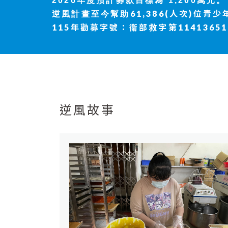
2026年度
預計募款目標為 1,200萬元。
61,386(人次)位青少
逆風計畫至今幫助
115年勸募字號：衛部救字第11413651
逆風故事