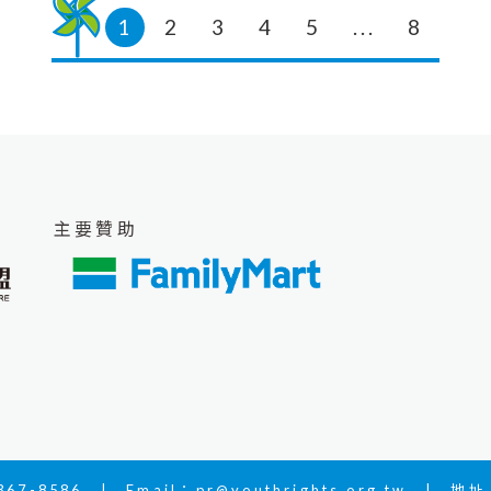
造屬於自己的獸裝，朝著獸裝設計師
1
2
3
4
5
...
8
的方向繼續努力，並透過社群平台分
享這份獨特的藝術。 �
主要贊助
67-8586 | Email：
pr@youthrights.org.tw
| 地址：