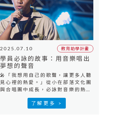
年後，小修也希望自己賺
2025.07.10
教育助學計畫
學員必詠的故事：用音樂唱出
夢想的聲音
🎤「我想用自己的歌聲，讓更多人聽
見心裡的熱愛。」​從小在部落文化團
與合唱團中成長，必詠對音樂的熱情
從未熄滅。國中時接觸饒舌，開啟創
了解更多 >
作之路；高中加入熱音社後，更積極
學習錄音與創作技巧。​但夢想的路
上，器材與資源成了最大的阻礙。直
到參與「逆風少年教育助學計畫」，
他終於有機會佈置自己的錄音空間，