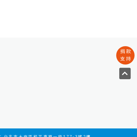
創作屬於自己的音樂，站上舞台，唱
出心中的夢。​透過撰寫及執行夢想計
劃的過程也讓必詠更加熟悉如何執行
與規劃人生
捐款
支持
台北市大安區和平東路一段177-3號2樓