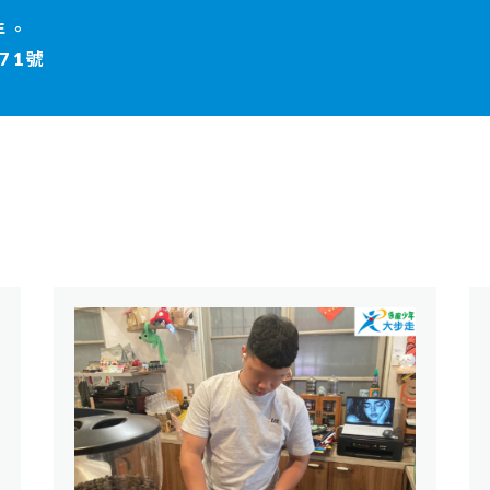
年。
71號