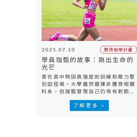
友善的職場環境，
2025.07.10
教育助學計畫
學員珈甄的故事：跑出生命的
光芒
曾在高中時因高強度的訓練和壓力暫
別田徑場。大學雖然選擇非體育相關
科系，但珈甄發現自己仍保有對跑步
的熱愛，於是決定回到田徑場上，用
了解更多 >
雙腳再次追逐夢想的節奏。​透過「逆
風教育助學計畫」的支持，讓她無需
擔心訓練器材與比賽的費用也不必煩
惱是否加重家中經濟負擔珈甄用日誌
與短片記錄生活的每一步跑出屬於自