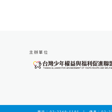
己的光芒✨​​珈甄的故事不只是運動更
是「堅持」、「自我認同」與「社會
支持」的力量，她的經歷提醒我們：
夢想不會因
主辦單位
電話：02-2369-5195 | 傳真：02-23