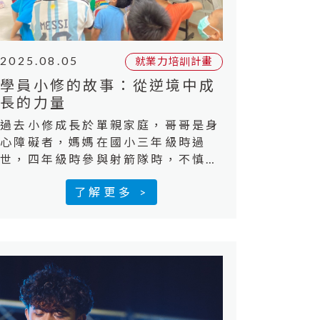
2025.08.05
就業力培訓計畫
學員小修的故事：從逆境中成
長的力量
過去小修成長於單親家庭，哥哥是身
心障礙者，媽媽在國小三年級時過
世，四年級時參與射箭隊時，不慎眼
睛受傷、置換人工水晶體，父親承擔
了解更多 >
整個家庭的經濟，上有老、下有小要
照顧，因此忙於工作、經常忙到三更
半夜，沒有時間陪伴小修成長，在這
樣的背景下，小修總是習慣靠著自己
來面對問題，在高中畢業前夕，小修
的爺爺也過世了，而爺爺最大的願
望，就是希望孫子可以順利進入大
學，並且家庭可以和樂，所以到了成