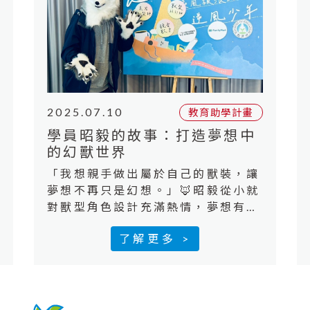
來。在就輔
2025.07.10
教育助學計畫
學員昭毅的故事：打造夢想中
的幻獸世界
「我想親手做出屬於自己的獸裝，讓
夢想不再只是幻想。」🦊​昭毅從小就
對獸型角色設計充滿熱情，夢想有一
天能穿上自己設計的獸裝。但高昂的
了解更多 >
材料與工具費用，讓這個夢想一度停
滯。​直到他參與了「逆風少年教育助
學計畫」，才終於有機會購買裁縫機
與製作材料，踏出實現夢想的第一
步。昭毅努力學習製作技術，開始打