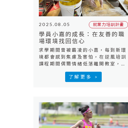
2025.08.05
就業力培訓計畫
學員小嘉的成長：在友善的職
場環境找回信心
求學期間曾被霸凌的小嘉，每到新環
境都會感到焦慮及害怕，在逆風培訓
課程期間偶爾情緒低落離開教室，就
輔員適時給予鼓勵及關心，小嘉在團
了解更多 >
體中日漸穩定。小嘉以前曾有短暫三
天的工作經驗，後續就被告知不適任
無法繼續工作，導致小嘉對工作沒有
信心也會自我否定😢▲小嘉參加「逆
風少年大步走計畫」的就業培力課
程，在友善職場中找回自信對烘焙工
作有興趣的她，透過逆風計畫媒合了
烘焙內場的職務，感謝雪山蛋糕提供