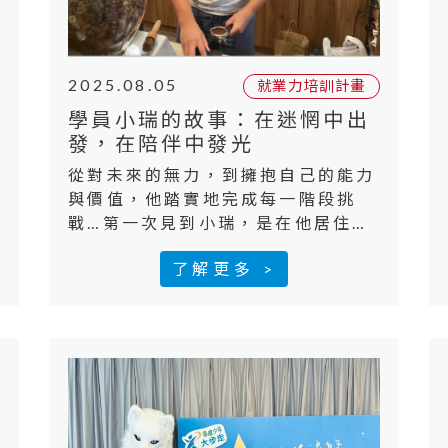
2025.08.05
就業力培訓計畫
學員小瑞的故事：在迷惘中出
發，在陪伴中發光
從對未來的無力，到擁抱自己的能力
與價值，他踏實地完成每一階段挑
戰…第一次見到小瑞，是在他居住的
安置機構中，一個看起來有點緊張，
了解更多 >
笑起來靦腆的大男孩。即將迎接高三
畢業，也意味著離開熟悉環境、邁入
自立生活的日子即將到來。面對未
知，他充滿不安，「我不太知道我可
以做什麼」，這是小瑞向就輔員吐露
的第一個煩惱。因為對未來的迷惘，
小瑞選擇報志願役，覺得比起動腦
筋，需要體力的工作似乎比較做得