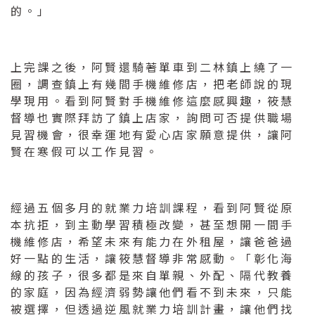
的。」
上完課之後，阿賢還騎著單車到二林鎮上繞了一
圈，調查鎮上有幾間手機維修店，把老師說的現
學現用。看到阿賢對手機維修這麼感興趣，筱慧
督導也實際拜訪了鎮上店家，詢問可否提供職場
見習機會，很幸運地有愛心店家願意提供，讓阿
賢在寒假可以工作見習。
經過五個多月的就業力培訓課程，看到阿賢從原
本抗拒，到主動學習積極改變，甚至想開一間手
機維修店，希望未來有能力在外租屋，讓爸爸過
好一點的生活，讓筱慧督導非常感動。「彰化海
線的孩子，很多都是來自單親、外配、隔代教養
的家庭，因為經濟弱勢讓他們看不到未來，只能
被選擇，但透過逆風就業力培訓計畫，讓他們找