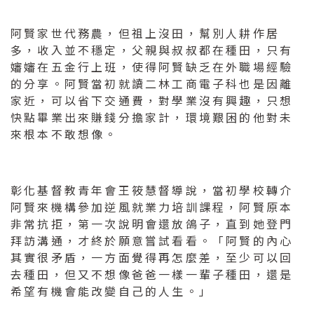
阿賢家世代務農，但祖上沒田，幫別人耕作居
多，收入並不穩定，父親與叔叔都在種田，只有
嬸嬸在五金行上班，使得阿賢缺乏在外職場經驗
的分享。阿賢當初就讀二林工商電子科也是因離
家近，可以省下交通費，對學業沒有興趣，只想
快點畢業出來賺錢分擔家計，環境艱困的他對未
來根本不敢想像。
彰化基督教青年會王筱慧督導說，當初學校轉介
阿賢來機構參加逆風就業力培訓課程，阿賢原本
非常抗拒，第一次說明會還放鴿子，直到她登門
拜訪溝通，才終於願意嘗試看看。「阿賢的內心
其實很矛盾，一方面覺得再怎麼差，至少可以回
去種田，但又不想像爸爸一樣一輩子種田，還是
希望有機會能改變自己的人生。」