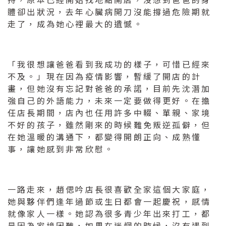
體卻出狀況，去年心臟病開刀沒能撐過危險期就
走了，成為她心裡最大的遺憾。
「我很想讓爸爸看到我成功的樣子，可惜已經來
不及。」現在因為疫情影響，暫緩了開店的計
畫，但她沒有忘記對爸爸的承諾，目前先沈潛加
強自己的外語能力，未來一定要做得更好。在擔
任店長期間，店內也任用許多中輟、單親、家境
不好的孩子，雖然剛來的時候難免叛逆孤僻，但
在她溫暖的溝通下，都變得開朗正向、成熟懂
事，讓她感到非常欣慰。
一路走來，趙偲吟店長很喜歡全家這個大家庭，
她與夥伴們逢年過節或生日都會一起慶祝，感情
就像家人一樣。她認為很多青少年出來打工，都
是因為家境困難，如果在迷惘的時候，沒有遇到