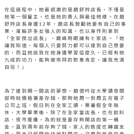
在這過程中，她最感謝的是趙舒羚店長，不僅是
她第一個雇主，也是她的貴人與最佳榜樣。在趙
舒羚店長身邊12年，趙店長鼓勵她要有自己的事
業，灌輸許多女強人的知識，也以身作則拿到
「全家傑出店長」，巔峰時期擁有七家店。「她
讓我知道，每個人只要努力都可以達到自己想要
的，而且她說我在她身邊學習這麼久，已經有她
九成的功力，能夠被崇拜的對象肯定，讓我充滿
自信！」
為了達到開一間店的夢想，趙偲吟從大學讀夜間
部時就積極兼差存錢，那時她周一到周五在電子
公司上班，假日則在全家工讀，寒暑假全年無
休，大學畢業後，除了在全家當店長，也在飲料
店、夜市擺攤，為的就是要存夠開店的第一桶
金。直到兩年前存夠了錢，家人的態度也轉趨支
持，原本已經開始找地點開店，沒想到爸爸的身