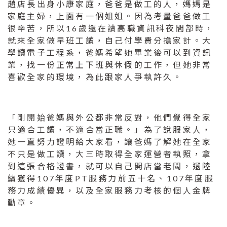
趙店長出身小康家庭，爸爸是做工的人，媽媽是
家庭主婦，上面有一個姐姐。因為考量爸爸做工
很辛苦，所以16歲還在讀高職資訊科夜間部時，
就來全家做早班工讀，自己付學費分擔家計。大
學讀電子工程系，爸媽希望她畢業後可以到資訊
業，找一份正常上下班與休假的工作，但她非常
喜歡全家的環境，為此跟家人爭執許久。
「剛開始爸媽與外公都非常反對，他們覺得全家
只適合工讀，不適合當正職。」為了說服家人，
她一直努力證明給大家看，讓爸媽了解她在全家
不只是做工讀，大三時取得全家運營者執照，拿
到這張合格證書，就可以自己開店當老闆，還陸
續獲得107年度PT服務力前五十名、107年度服
務力成績優異，以及全家服務力考核的個人金牌
勳章。