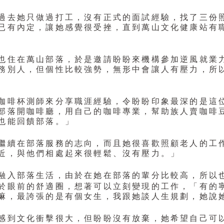
過去她只做過打工，沒有正式的面試經驗，找了三份
已有內定，讓她感覺很受挫，直到萬山文化健康站有
也住在萬山部落，於是邀請盼盼來機構參加逆風就業
務別人，但個性比較強勢，無形中會讓人有壓力，所
咖啡杯測師來分享職涯經驗，令盼盼印象最深的是這
部落開咖啡廳，用自己的咖啡專業，幫助族人賣咖啡
也能回饋部落。」
繼續在部落服務的志向，而且她很喜歡照顧老人的工
近，與他們相處起來很輕鬆、沒有壓力。」
，由於在她在部落的輩分比較高，所以
融入部落生活
於眼前的舒適圈，想著可以立刻變現的工作，「有的
嘛，最誇張的是有個女生，我跟她談人生規劃，她說
，但盼盼沒有放棄，她希望自己可
感到文化衝擊很大