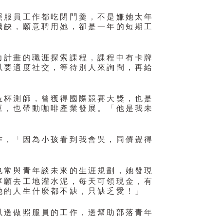
照服員工作都吃閉門羹，不是嫌她太年
職缺，願意聘用她，卻是一年的短期工
力計畫的職涯探索課程，課程中有卡牌
以要適度社交，等待別人來詢問，再給
位杯測師，曾獲得國際競賽大獎，也是
豆，也帶動咖啡產業發展。「他是我未
作，「因為小孩看到我會哭，同儕覺得
也常與青年談未來的生涯規劃，她發現
寧願去工地灌水泥，每天可領現金，有
她的人生什麼都不缺，只缺乏愛！」
以邊做照服員的工作，邊幫助部落青年