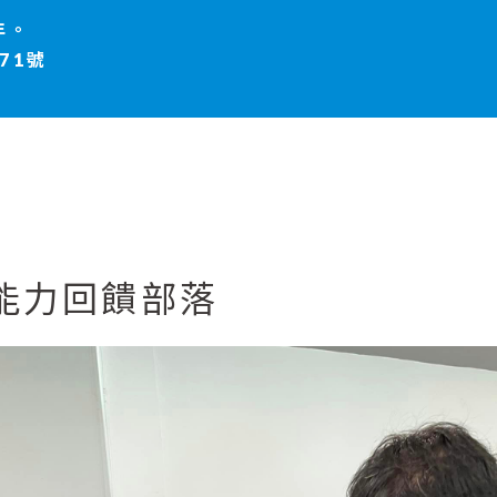
年。
71號
能力回饋部落