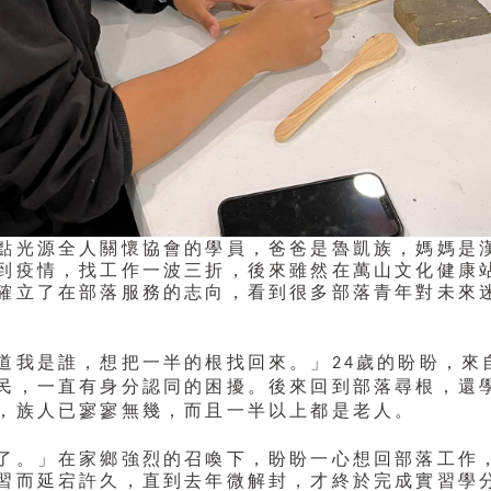
點光源全人關懷協會的學員，爸爸是魯凱族，媽媽是
到疫情，找工作一波三折，後來雖然在萬山文化健康
確立了在部落服務的志向，看到很多部落青年對未來
，想把一半的根找回來。」
，
道我是誰
24歲的盼盼
來
民，一直有身分認同的困擾。後來回到部落尋根，還
，族人已寥寥無幾，而且一半以上都是老人。
了。」在家鄉強烈的召喚下，盼盼一心想回部落工作
習而延宕許久，直到去年微解封，才終於完成實習學