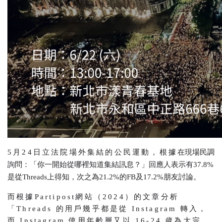
5月24日立法院場外集結的公民運動，根據
在現場民調
詢問：「你一開始從哪裡知道集結訊息？」回應人表示有37.8%
是從Threads上得知，次之為21.2%的FB及17.2%朋友討論。
而根據Partipost網站（2024）的文章分析
「Threads 的用戶幾乎都是從 Instagram 轉入，
而 Instagram 使用年齡層又以 16-24 歲為大宗。