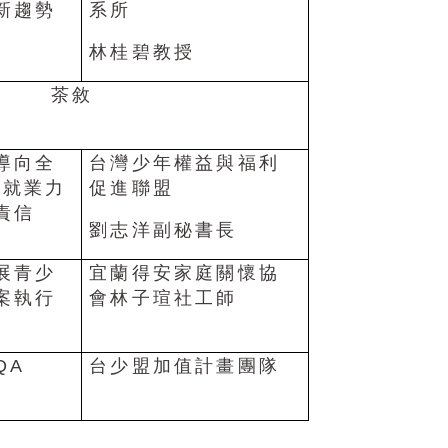
新趨勢
系所
林桂碧教授
茶敘
導向全
台灣少年權益與福利
風就業力
促進聯盟
責信
劉志洋副秘書長
展青少
宜蘭得安家庭關懷協
案執行
會林子瑄社工師
QA
台少盟加值計畫團隊