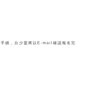
名手續，台少盟將以
E-mail
確認報名完