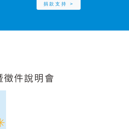
捐款支持 >
暨徵件說明會