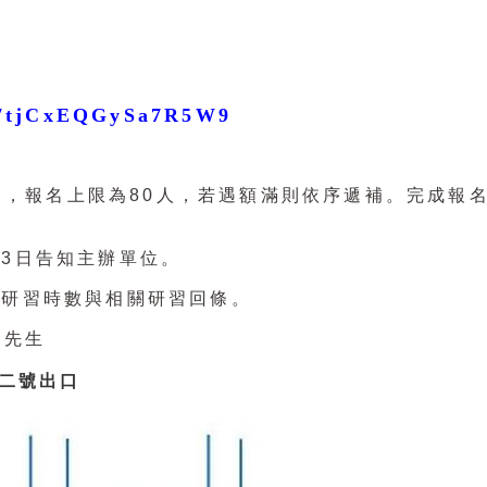
/57tjCxEQGySa7R5W9
日，報名上限為
80
人，若遇額滿則依序遞補。完成報
前
3
日告知主辦單位。
員研習時數與相關研習回條。
先生
二號出口