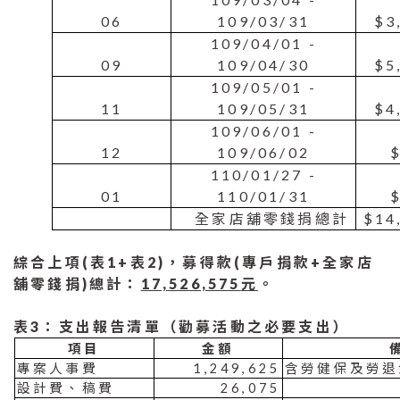
06
109/03/31
$3
109/04/01 -
09
109/04/30
$5
109/05/01 -
11
109/05/31
$4
109/06/01 -
12
109/06/02
110/01/27 -
01
110/01/31
全家店舖零錢捐總計
$14
綜合上項
(
表
1+
表
2)
，募得款
(
專戶捐款
+
全家店
舖零錢捐
)
總計：
17,526,575
元
。
表
3
：支出報告清單（勸募活動之必要支出）
項目
金額
專案人事費
1,249,625
含勞健保及勞退
設計費、稿費
26,075