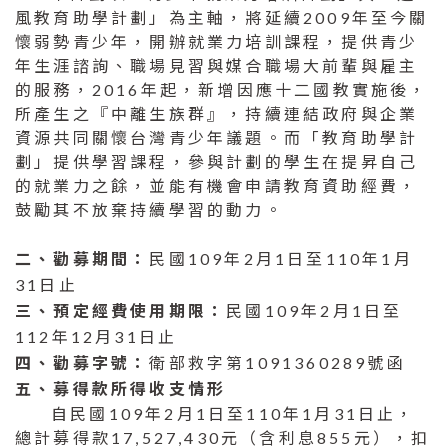
風教育助學計劃」為主軸，將延續2009年至今關
懷弱勢青少年，開辦就業力培訓課程，提供青少
年生涯諮詢、職場見習與媒合職場大前輩與雇主
的服務，2016年起，新增因應十二國教實施後，
所產生之『中離生族群』，持續連結政府與企業
資源共同關懷台灣青少年議題。而「教育助學計
劃」提供學習課程，參與計劃的學生在提昇自己
的就業力之餘，並能有機會申請教育資助經費，
鼓勵其不放棄持續學習的動力。
二、勸募期間：
民國109年2月1日至110年1月
31日止
三、預定經費使用期限：
民國109年2月1日至
112年12月31日止
四、勸募字號：
衛部救字第1091360289號函
五、募得款所得收支情形
自民國109年2月1日至110年1月31日止，
總計募得款17,527,430元（含利息855元），扣