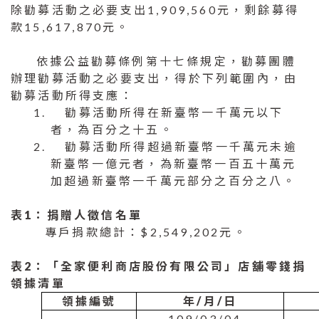
除勸募活動之必要支出1,909,560元，剩餘募得
款15,617,870元。
依據公益勸募條例第十七條規定，勸募團體
辦理勸募活動之必要支出，得於下列範圍內，由
勸募活動所得支應：
1.
勸募活動所得在新臺幣一千萬元以下
者，為百分之十五。
2.
勸募活動所得超過新臺幣一千萬元未逾
新臺幣一億元者，為新臺幣一百五十萬元
加超過新臺幣一千萬元部分之百分之八。
表
1
：捐贈人徵信名單
專戶捐款總計：$2,549,202元。
表
2
：「全家便利商店股份有限公司」店舖零錢捐
領據清單
領據編號
年
/
月
/
日
109/03/04 -