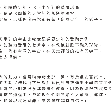
》的曝險少年、《下半場》的聽障球員、
，還是《四樓的天堂》的叛逆塗鴉客，
背景，某種程度來說都有著「逆風少年」的影子。
天堂》的宇宙比較像是逆風少年的受助案例，
，如聽力受阻的姜秀宇，在教練鼓勵下融入球隊，
棄、內心空洞的宇宙，在天意師傅的推拿開導下，
出去探索。
大的動力，會幫助你跨出那一步，有勇氣去嘗試。」
范少勳提議找《下半場》球員到苗栗偏鄉小學陪孩子
那邊的小朋友很多都是隔代教養，因為環境限制沒有
運球的過程中，會發現他們剛開始不太敢換手運球，
，也發現沒這麼難，就會越來越有自信。」