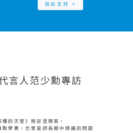
捐款支持 >
益代言人范少勳專訪
四樓的天堂》叛逆塗鴉客，
賺取學費，也曾是師長眼中頭痛的問題