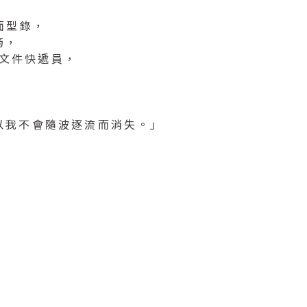
面型錄，
筠，
、文件快遞員，
，
以我不會隨波逐流而消失。」