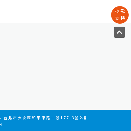
捐款
支持
台北市大安區和平東路一段177-3號2樓
d.