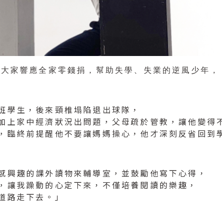
籲大家響應全家零錢捐，幫助失學、失業的逆風少年，
班學生，後來頸椎塌陷退出球隊，
加上家中經濟狀況出問題，父母疏於管教，讓他變得
，臨終前提醒他不要讓媽媽操心，他才深刻反省回到
感興趣的課外讀物來輔導室，並鼓勵他寫下心得，
，讓我躁動的心定下來，不僅培養閱讀的樂趣，
道路走下去。」