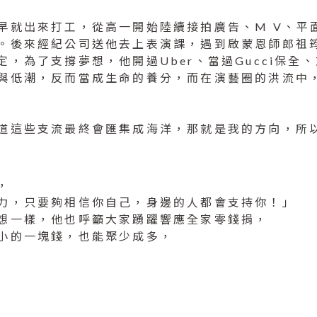
早就出來打工，從高一開始陸續接拍廣告、M V、平
。後來經紀公司送他去上表演課，遇到啟蒙恩師郎祖
，為了支撐夢想，他開過Uber、當過Gucci保全
與低潮，反而當成生命的養分，而在演藝圈的洪流中
道這些支流最終會匯集成海洋，那就是我的方向，所
，
力，只要夠相信你自己，身邊的人都會支持你！」
想一樣，他也呼籲大家踴躍響應全家零錢捐，
小的一塊錢，也能聚少成多，
。