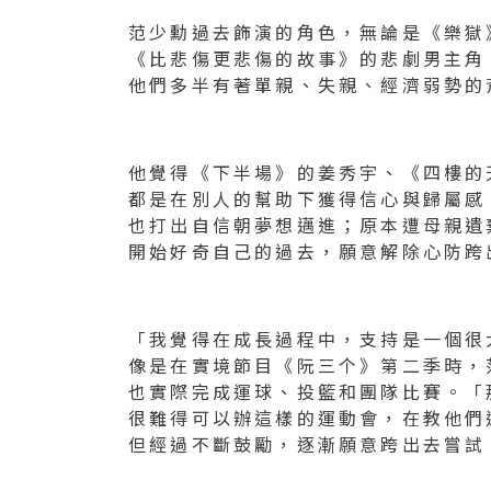
范少勳過去飾演的角色，無論是《樂獄
《比悲傷更悲傷的故事》的悲劇男主角
他們多半有著單親、失親、經濟弱勢的
他覺得《下半場》的姜秀宇、《四樓的
都是在別人的幫助下獲得信心與歸屬感
也打出自信朝夢想邁進；原本遭母親遺
開始好奇自己的過去，願意解除心防跨
「我覺得在成長過程中，支持是一個很
像是在實境節目《阮三个》第二季時，
也實際完成運球、投籃和團隊比賽。「
很難得可以辦這樣的運動會，在教他們
但經過不斷鼓勵，逐漸願意跨出去嘗試