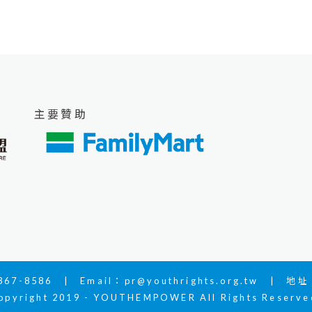
主要贊助
67-8586 | Email：
pr@youthrights.org.tw
| 地址：
opyright 2019 - YOUTHEMPOWER All Rights Reserve