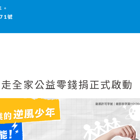
年。
71號
步走全家公益零錢捐正式啟動