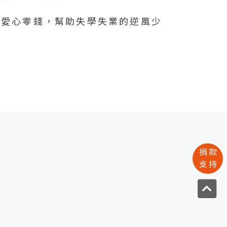
中的愛心零錢，幫助失學失業的逆風少
捐款
支持